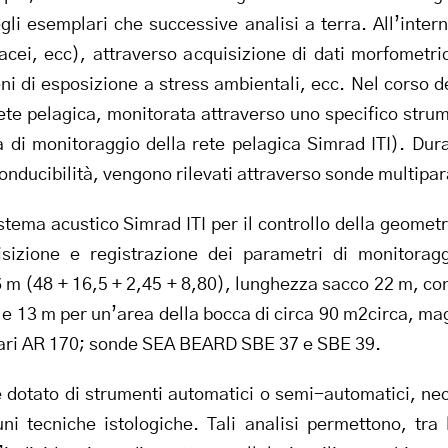
i esemplari che successive analisi a terra. All’interno
acei, ecc), attraverso acquisizione di dati morfometric
meni di esposizione a stress ambientali, ecc. Nel cors
rete pelagica, monitorata attraverso uno specifico stru
 di monitoraggio della rete pelagica Simrad ITI). Dura
nducibilità, vengono rilevati attraverso sonde multipa
stema acustico Simrad ITI per il controllo della geomet
izione e registrazione dei parametri di monitoragg
 (48 + 16,5 + 2,45 + 8,80), lunghezza sacco 22 m, con
e 13 m per un’area della bocca di circa 90 m2circa, mag
lari AR 170; sonde SEA BEARD SBE 37 e SBE 39.
è dotato di strumenti automatici o semi-automatici, nece
ni tecniche istologiche. Tali analisi permettono, tra l