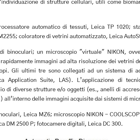
individuazione di strutture cellulari, utili come biomarc
ocessatore automatico di tessuti, Leica TP 1020; staz
2255; coloratore di vetrini automatizzato, Leica AutoS
i binoculari; un microscopio "virtuale" NIKON, ovve
rapidamente immagini ad alta risoluzione dei vetrini d
pi. Gli ultimi tre sono collegati ad un sistema di 
ca Application Suite, LAS). L’applicazione di tecn
 di diverse strutture e/o oggetti (es., anelli di accre
c.) all’interno delle immagini acquisite dai sistemi di mi
noculari, Leica MZ6; microscopio NIKON - COOLSCOP
ca DM 2500 P; fotocamere digitali, Leica DC 300.